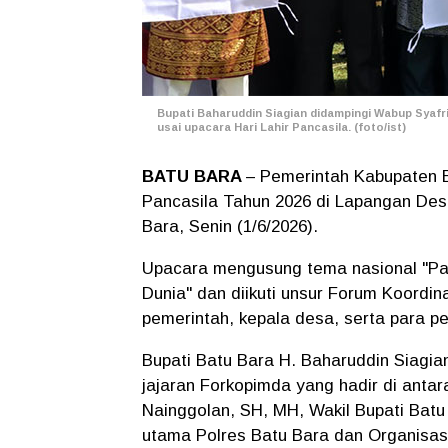
Bupati Baharuddin Siagian didampingi Wabup Syafr
usai upacara Hari Lahir Pancasila. (foto/ist)
BATU BARA
– Pemerintah Kabupaten B
Pancasila Tahun 2026 di Lapangan Des
Bara, Senin (1/6/2026).
Upacara mengusung tema nasional "Pa
Dunia" dan diikuti unsur Forum Koordin
pemerintah, kepala desa, serta para pel
Bupati Batu Bara H. Baharuddin Siagia
jajaran Forkopimda yang hadir di anta
Nainggolan, SH, MH, Wakil Bupati Batu 
utama Polres Batu Bara dan Organisas