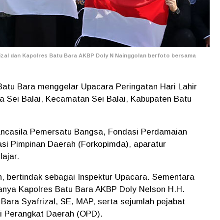
izal dan Kapolres Batu Bara AKBP Doly N Nainggolan berfoto bersama
atu Bara menggelar Upacara Peringatan Hari Lahir
a Sei Balai, Kecamatan Sei Balai, Kabupaten Batu
ncasila Pemersatu Bangsa, Fondasi Perdamaian
asi Pimpinan Daerah (Forkopimda), aparatur
ajar.
n, bertindak sebagai Inspektur Upacara. Sementara
ranya Kapolres Batu Bara AKBP Doly Nelson H.H.
Bara Syafrizal, SE, MAP, serta sejumlah pejabat
i Perangkat Daerah (OPD).