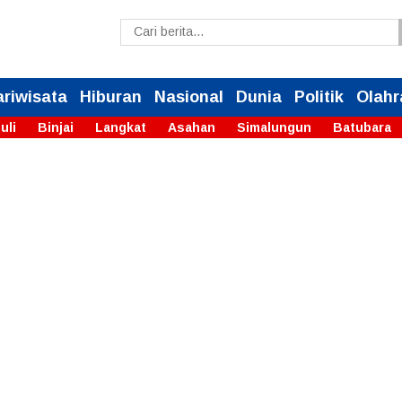
ariwisata
Hiburan
Nasional
Dunia
Politik
Olahr
uli
Binjai
Langkat
Asahan
Simalungun
Batubara