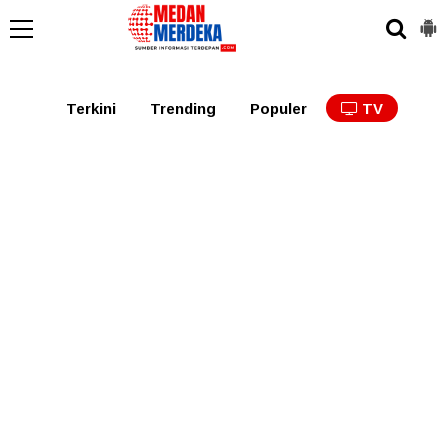
Medan
Tabagsel
Tapanuli
Binjai
Langkat
Asaha
Terkini
Trending
Populer
TV