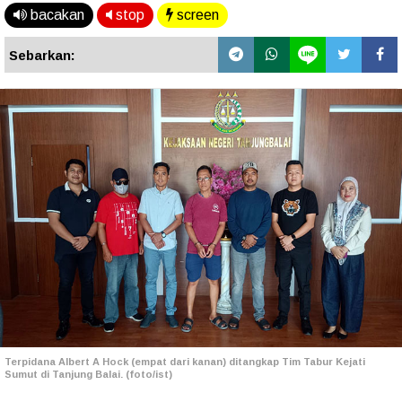
bacakan
stop
screen
Sebarkan:
Terpidana Albert A Hock (empat dari kanan) ditangkap Tim Tabur Kejati
Sumut di Tanjung Balai. (foto/ist)