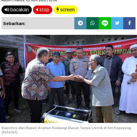
Admin | Kamis, 25 Juni 2026 | 20.06
bacakan
stop
screen
Sebarkan:
Kapolres dan Bupati Asahan Kunjungi Dusun Tanpa Listrik di Sei Kepayang.
(foto/ist)