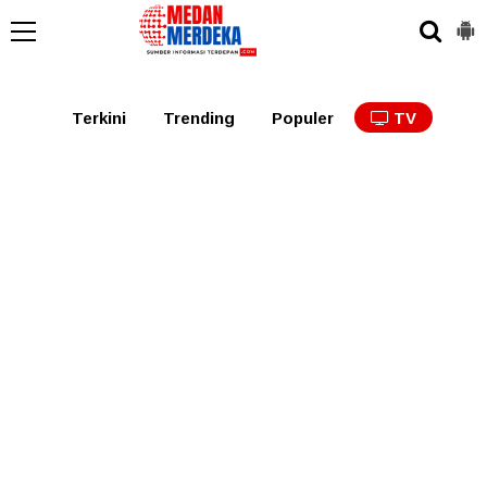
Medan
Tabagsel
Tapanuli
Binjai
Langkat
Asaha
Terkini
Trending
Populer
TV