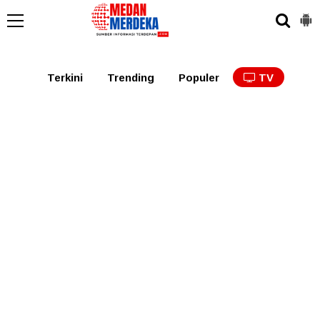
Medan
Tabagsel
Tapanuli
Binjai
Langkat
Asaha
Terkini
Trending
Populer
TV