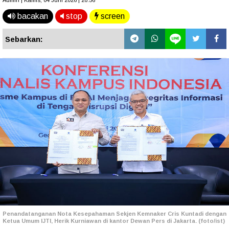
Admin | Kamis, 04 Juni 2026 | 20.56
bacakan
stop
screen
Sebarkan:
Penandatanganan Nota Kesepahaman Sekjen Kemnaker Cris Kuntadi dengan
Ketua Umum IJTI, Herik Kurniawan di kantor Dewan Pers di Jakarta. (foto/ist)