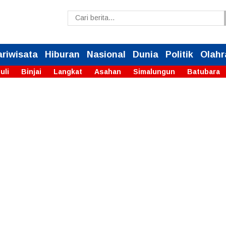
ariwisata
Hiburan
Nasional
Dunia
Politik
Olahr
uli
Binjai
Langkat
Asahan
Simalungun
Batubara