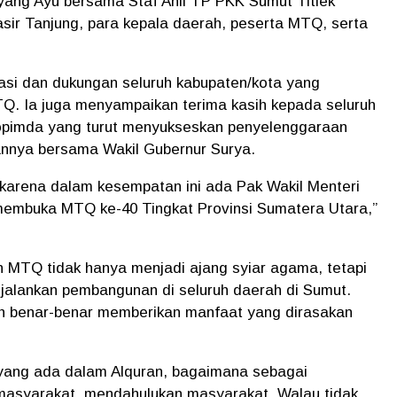
ang Ayu bersama Staf Ahli TP PKK Sumut Titiek
sir Tanjung, para kepala daerah, peserta MTQ, serta
asi dan dukungan seluruh kabupaten/kota yang
TQ. Ia juga menyampaikan terima kasih kepada seluruh
opimda yang turut menyukseskan penyelenggaraan
nya bersama Wakil Gubernur Surya.
 karena dalam kesempatan ini ada Pak Wakil Menteri
mbuka MTQ ke-40 Tingkat Provinsi Sumatera Utara,”
MTQ tidak hanya menjadi ajang syiar agama, tetapi
njalankan pembangunan di seluruh daerah di Sumut.
h benar-benar memberikan manfaat yang dirasakan
yang ada dalam Alquran, bagaimana sebagai
 masyarakat, mendahulukan masyarakat. Walau tidak