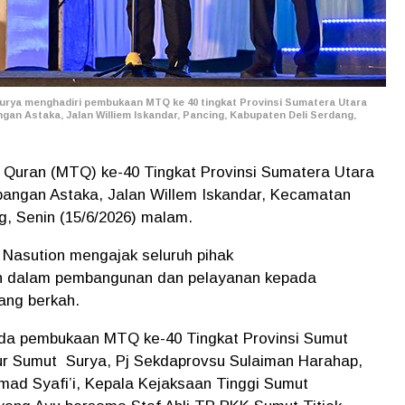
ya menghadiri pembukaan MTQ ke 40 tingkat Provinsi Sumatera Utara
an Astaka, Jalan Williem Iskandar, Pancing, Kabupaten Deli Serdang,
 Quran (MTQ) ke-40 Tingkat Provinsi Sumatera Utara
pangan Astaka, Jalan Willem Iskandar, Kecamatan
g, Senin (15/6/2026) malam.
Nasution mengajak seluruh pihak
ran dalam pembangunan dan pelayanan kepada
ang berkah.
ada pembukaan MTQ ke-40 Tingkat Provinsi Sumut
nur Sumut Surya, Pj Sekdaprovsu Sulaiman Harahap,
ad Syafi’i, Kepala Kejaksaan Tinggi Sumut