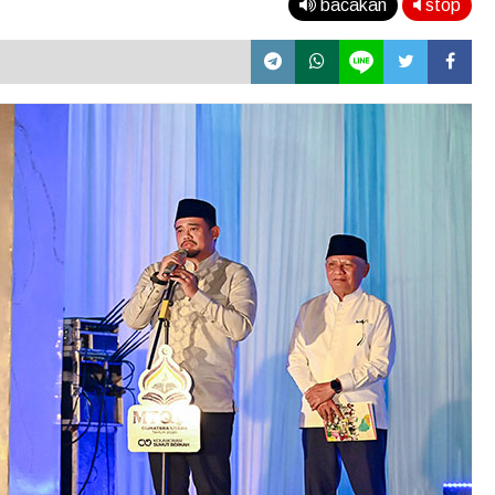
bacakan
stop