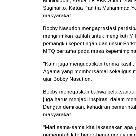
Muhibuddin, Ketua TP PKK Sumut Kahiy
Sugiharto, Ketua Panitia Muhammad Ya
masyarakat.
Bobby Nasution mengapresiasi partisip
mengirimkan kafilah untuk mengikuti M
pemangku kepentingan dan unsur Fork
MTQ pertama pada masa kepemimpinan
“Kami juga mengucapkan terima kasih,
Agama yang membersamai sekaligus me
ujar Bobby Nasution.
Bobby menegaskan bahwa pelaksanaan 
juga harus menjadi inspirasi dalam me
Dengan demikian, kehadiran pemerinta
masyarakat.
“Mari sama-sama kita laksanakan apa 
pemerintah kita benar-benar melayani