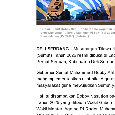
Gubsu Sumut Bobby Nasution bersama Wagubsu Sur
oleh Wamenag RI, Romo Muhammad Syafi'i di Lapang
Senin Malam (15/6/2026). (foto/ist)
DELI SERDANG
– Musabaqah Tilawatil
(Sumut) Tahun 2026 resmi dibuka di La
Percut Seituan, Kabupaten Deli Serdan
Gubernur Sumut Muhammad Bobby Afif 
mengimplementasikan nilai-nilai Alqu
masyarakat guna mewujudkan Sumut y
Hal itu disampaikan Bobby Nasution p
Tahun 2026 yang dihadiri Wakil Guber
Wakil Menteri Agama RI Raden Muhamm