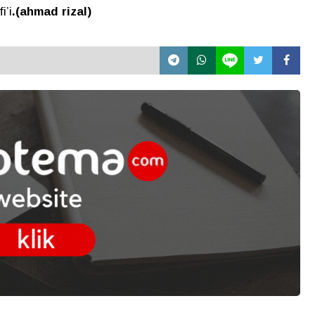
i’i
.(ahmad rizal)