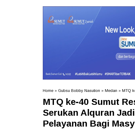
Home
»
Gubsu Bobby Nasution
»
Medan
»
MTQ k
MTQ ke-40 Sumut Res
Serukan Alquran Ja
Pelayanan Bagi Masy