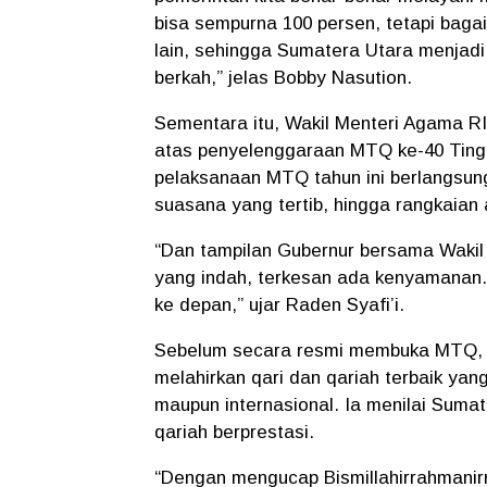
bisa sempurna 100 persen, tetapi baga
lain, sehingga Sumatera Utara menjadi 
berkah,” jelas Bobby Nasution.
Sementara itu, Wakil Menteri Agama 
atas penyelenggaraan MTQ ke-40 Tingk
pelaksanaan MTQ tahun ini berlangsung 
suasana yang tertib, hingga rangkaian
“Dan tampilan Gubernur bersama Wakil
yang indah, terkesan ada kenyamanan.
ke depan,” ujar Raden Syafi’i.
Sebelum secara resmi membuka MTQ, R
melahirkan qari dan qariah terbaik yan
maupun internasional. Ia menilai Sumat
qariah berprestasi.
“Dengan mengucap Bismillahirrahmanir