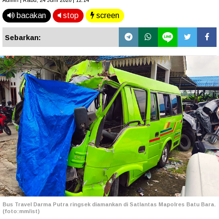
Admin | Rabu, 24 Juni 2026 | 12.14
bacakan
stop
screen
Sebarkan:
Bus Travel Darma Putra ringsek diamankan di Satlantas Mapolres Batu Bara.
(foto:mm/ist)