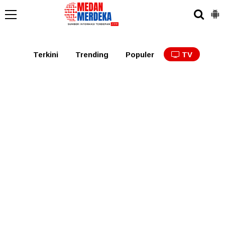
Medan
Tabagsel
Tapanuli
Binjai
Langkat
Asaha
Terkini
Trending
Populer
TV