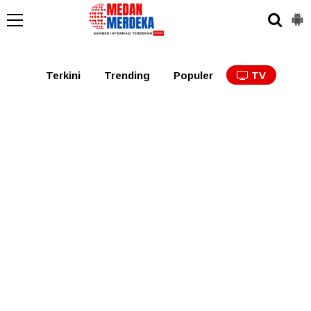
Medan
Tabagsel
Tapanuli
Binjai
Langkat
Asaha
Terkini
Trending
Populer
TV