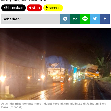
Admin | Sabtu, 06 Juni 2026 | 14.00
bacakan
stop
screen
Sebarkan:
Arus lalulintas sempat macat akibat kecelakaan lalulintas di Jalinsum Batu
Bara. (foto/ist)