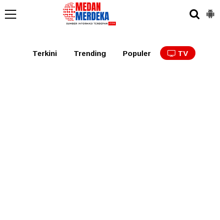
Medan
Tabagsel
Tapanuli
Binjai
Langkat
Asaha
Terkini
Trending
Populer
TV