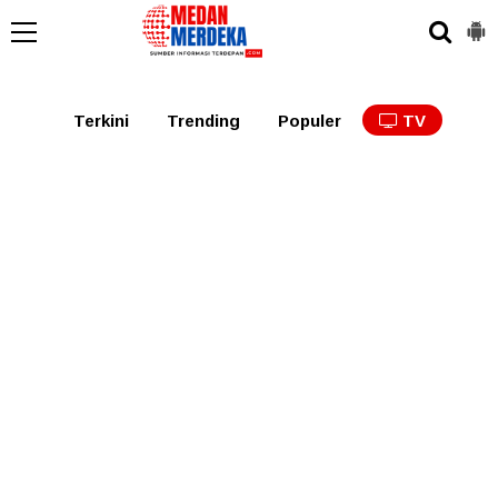
Medan
Tabagsel
Tapanuli
Binjai
Langkat
Asaha
Terkini
Trending
Populer
TV