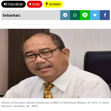
bacakan
stop
screen
Sebarkan:
Rektor Universitas Muslim Nusantara (UMN) Al-Washliyah Medan, Dr. KRT. H. Hardi
Mulyono Surbakti, SE., MAP.