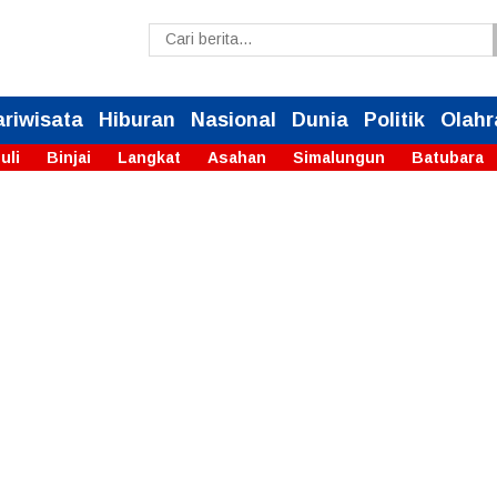
ariwisata
Hiburan
Nasional
Dunia
Politik
Olahr
uli
Binjai
Langkat
Asahan
Simalungun
Batubara