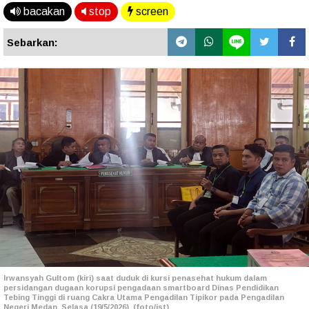
bacakan
stop
screen
Sebarkan:
Irwansyah Gultom (kiri) saat duduk di kursi penasehat hukum dalam
persidangan dugaan korupsi pengadaan smartboard Dinas Pendidikan
Tebing Tinggi di ruang Cakra Utama Pengadilan Tipikor pada Pengadilan
Negeri Medan, Selasa (19/5/2026). (foto/ist)