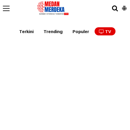
Medan
Tabagsel
Tapanuli
Binjai
Langkat
Asaha
Terkini
Trending
Populer
TV