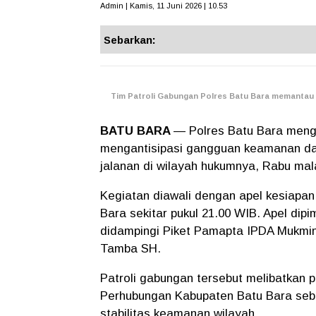
Admin | Kamis, 11 Juni 2026 | 10.53
Sebarkan:
Tim Patroli Gabungan Polres Batu Bara memantau s
BATU BARA
— Polres Batu Bara mengg
mengantisipasi gangguan keamanan dan
jalanan di wilayah hukumnya, Rabu mal
Kegiatan diawali dengan apel kesiapan
Bara sekitar pukul 21.00 WIB. Apel dip
didampingi Piket Pamapta IPDA Mukmin
Tamba SH.
Patroli gabungan tersebut melibatkan 
Perhubungan Kabupaten Batu Bara sebag
stabilitas keamanan wilayah.