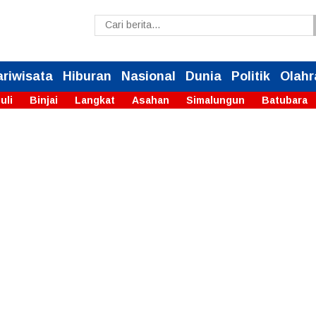
ariwisata
Hiburan
Nasional
Dunia
Politik
Olahr
uli
Binjai
Langkat
Asahan
Simalungun
Batubara