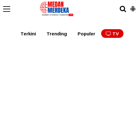
Medan
Tabagsel
Tapanuli
Binjai
Langkat
Asaha
Terkini
Trending
Populer
TV