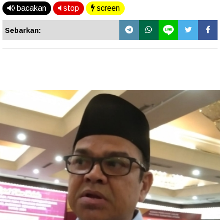
bacakan
stop
screen
Sebarkan: