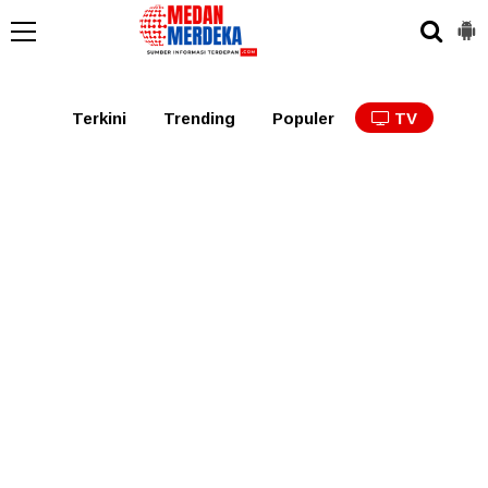
Medan
Tabagsel
Tapanuli
Binjai
Langkat
Asaha
Terkini
Trending
Populer
TV