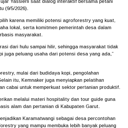
ujar Yassierli saat dialog interaktif bersama petani
u (9/5/2026).
lih karena memiliki potensi agroforestry yang kuat,
saha lokal, serta komitmen pemerintah desa dalam
basis masyarakat.
rasi dari hulu sampai hilir, sehingga masyarakat tidak
api juga peluang usaha dari potensi desa yang ada,”
estry, mulai dari budidaya kopi, pengolahan
Selain itu, Kemnaker juga menyiapkan pelatihan
dan cabai untuk memperkuat sektor pertanian produktif.
erikan melalui materi hospitality dan tour guide guna
sis alam dan pertanian di Kabupaten Garut.
 menjadikan Karamatwangi sebagai desa percontohan
orestry yang mampu membuka lebih banyak peluang