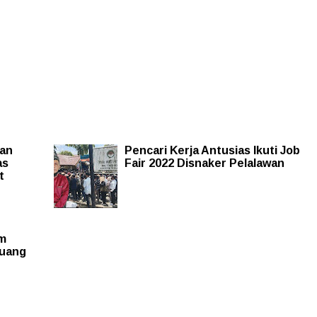
han
Pencari Kerja Antusias Ikuti Job
as
Fair 2022 Disnaker Pelalawan
t
am
luang