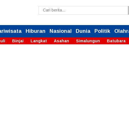
ariwisata
Hiburan
Nasional
Dunia
Politik
Olahr
uli
Binjai
Langkat
Asahan
Simalungun
Batubara