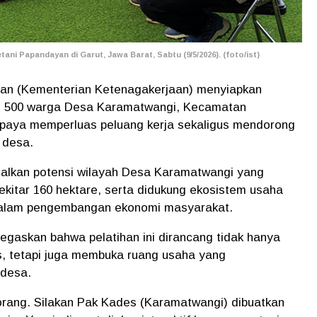
tani Papandayan di Garut, Jawa Barat, Sabtu (9/5/2026). (foto/ist)
an (Kementerian Ketenagakerjaan) menyiapkan
bagi 500 warga Desa Karamatwangi, Kecamatan
upaya memperluas peluang kerja sekaligus mendorong
 desa.
malkan potensi wilayah Desa Karamatwangi yang
ekitar 160 hektare, serta didukung ekosistem usaha
dalam pengembangan ekonomi masyarakat.
egaskan bahwa pelatihan ini dirancang tidak hanya
s, tetapi juga membuka ruang usaha yang
 desa.
orang. Silakan Pak Kades (Karamatwangi) dibuatkan