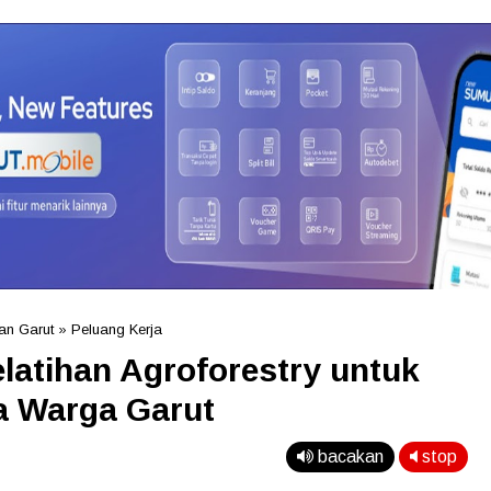
n Garut
»
Peluang Kerja
latihan Agroforestry untuk
a Warga Garut
bacakan
stop