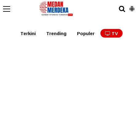
Medan
Tabagsel
Tapanuli
Binjai
Langkat
Asaha
Terkini
Trending
Populer
TV