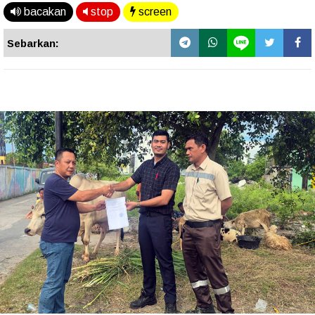
bacakan
stop
screen
Sebarkan: