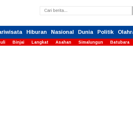
ariwisata
Hiburan
Nasional
Dunia
Politik
Olahr
uli
Binjai
Langkat
Asahan
Simalungun
Batubara