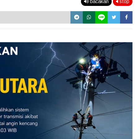
bacakan
stop